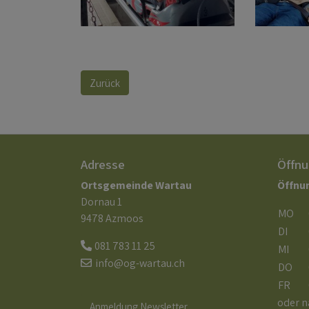
Zurück
Adresse
Öffnu
Ortsgemeinde Wartau
Öffnu
Dornau 1
MO
9478 Azmoos
DI
081 783 11 25
MI
info@og-wartau.ch
DO
FR
oder n
Anmeldung Newsletter