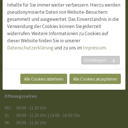
Inhalte für Sie immer weiter verbessern. Hierzu werden
Adresse
pseudonymisierte Daten von Website-Besuchern
Ortsgemeinde Wartau
gesammelt und ausgewertet. Das Einverständnis in die
Dornau 1
Verwendung der Cookies können Sie jederzeit
9478 Azmoos
widerrufen. Weitere Informationen zu Cookies auf
dieser Website finden Sie in unserer
081 783 11 25
Datenschutzerklärung
und zu uns im
Impressum
.
info@og-wartau.ch
Einstellungen
Anmeldung Newsletter
Alle Cookies ablehnen
Alle Cookies akzeptieren
Öffnungszeiten Büro
Öffnungszeiten
MO
08.00 - 11.30 Uhr
DI
08.00 - 11.30 Uhr | 14.00 - 16.00 Uhr
MI
08.00 - 11.30 Uhr