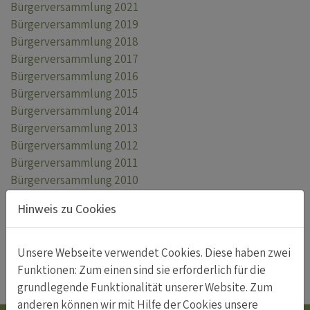
Bürgerversammlung 2021
Bürgerversammlung 2019
Bürgerversammlung 2018
Bürgerversammlung 2017
Bürgerversammlung 2016
Bürgerversammlung 2015
Bürgerversammlung 2014
Bürgerversammlung 2013
Bürgerversammlung 2012
Bürgerversammlung 2011
Bürgerversammlung 2010
Hinweis zu Cookies
Reglemente der Ortsgemeinde Wartau
Gemeindeordnung
Unsere Webseite verwendet Cookies. Diese haben zwei
Nutzungs-Reglement
Funktionen: Zum einen sind sie erforderlich für die
Benützungsreglement Burganlage
grundlegende Funktionalität unserer Website. Zum
anderen können wir mit Hilfe der Cookies unsere