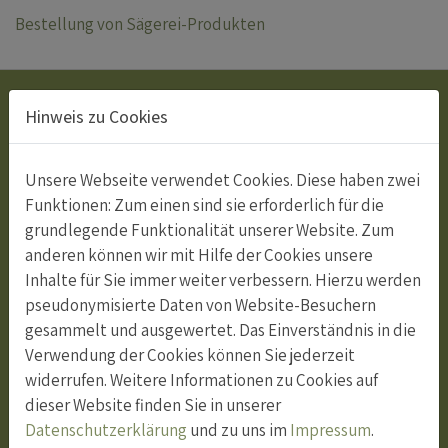
Bestellung von Sägerei-Produkten
Adresse
Hinweis zu Cookies
Ortsgemeinde Wartau
Dornau 1
Unsere Webseite verwendet Cookies. Diese haben zwei
9478 Azmoos
Funktionen: Zum einen sind sie erforderlich für die
grundlegende Funktionalität unserer Website. Zum
081 783 11 25
anderen können wir mit Hilfe der Cookies unsere
info@og-wartau.ch
Inhalte für Sie immer weiter verbessern. Hierzu werden
pseudonymisierte Daten von Website-Besuchern
Anmeldung Newsletter
gesammelt und ausgewertet. Das Einverständnis in die
Verwendung der Cookies können Sie jederzeit
widerrufen. Weitere Informationen zu Cookies auf
Öffnungszeiten Büro
dieser Website finden Sie in unserer
Öffnungszeiten
Datenschutzerklärung
und zu uns im
Impressum
.