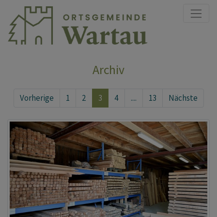
Direkt zur Hauptnavigation springen
Direkt zum Inhalt springen
Archiv
Vorherige
1
2
3
4
....
13
Nächste