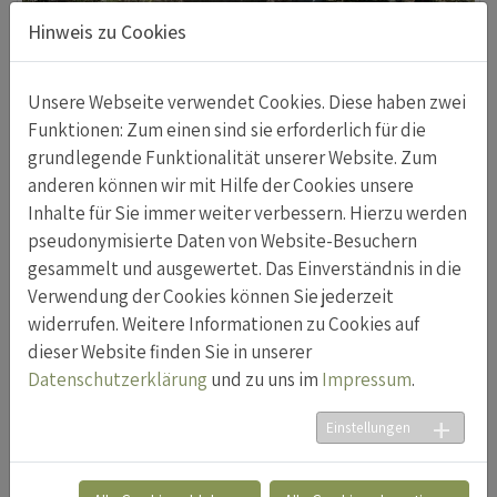
Hinweis zu Cookies
Unsere Webseite verwendet Cookies. Diese haben zwei
Funktionen: Zum einen sind sie erforderlich für die
Weidepflege Malanser- und Schanerholz
grundlegende Funktionalität unserer Website. Zum
13.03.2025
anderen können wir mit Hilfe der Cookies unsere
Die Verbuschung der Weideflächen in den
Inhalte für Sie immer weiter verbessern. Hierzu werden
Sömmerungsgebieten hat in den letzten Jahren stark
pseudonymisierte Daten von Website-Besuchern
zugenommen.
gesammelt und ausgewertet. Das Einverständnis in die
Verwendung der Cookies können Sie jederzeit
Weiterlesen
widerrufen. Weitere Informationen zu Cookies auf
dieser Website finden Sie in unserer
Datenschutzerklärung
und zu uns im
Impressum
.
Einstellungen